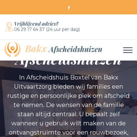
Vrijblijvend advies?
06 29 17 64 37 (24 uur per dag)
Bakx
Bakx
Afscheidshuizen
Afscheidshuizen
In Afscheidshuis Boxtel van Bakx
Uitvaartzorg bieden wij families een
rustige en persoonlijke plek om afscheid
te nemen. De wensen van de familie
staan altijd centraal. U bepaalt zelf
wanneer u gebruik wilt maken van de
ontvangstruimte voor een rouwbezoek,